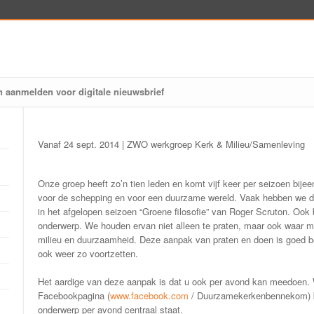
n aanmelden voor digitale nieuwsbrief
Vanaf 24 sept. 2014 | ZWO werkgroep Kerk & Milieu/Samenleving
Onze groep heeft zo’n tien leden en komt vijf keer per seizoen bij
voor de schepping en voor een duurzame wereld. Vaak hebben we 
in het afgelopen seizoen “Groene filosofie” van Roger Scruton. Ook 
onderwerp. We houden ervan niet alleen te praten, maar ook waar mog
milieu en duurzaamheid. Deze aanpak van praten en doen is goed be
ook weer zo voortzetten.
Het aardige van deze aanpak is dat u ook per avond kan meedoen. We
Facebookpagina (
www.facebook.com
/ Duurzamekerkenbennekom) be
onderwerp per avond centraal staat.