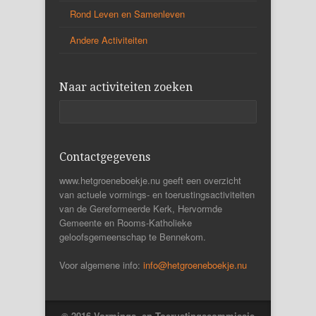
Rond Leven en Samenleven
Andere Activiteiten
Naar activiteiten zoeken
Contactgegevens
www.hetgroeneboekje.nu geeft een overzicht
van actuele vormings- en toerustingsactiviteiten
van de Gereformeerde Kerk, Hervormde
Gemeente en Rooms-Katholieke
geloofsgemeenschap te Bennekom.
Voor algemene info:
info@hetgroeneboekje.nu
© 2016 Vormings- en Toerustingscommissie