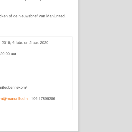
cken of de nieuwsbrief van ManUnited.
2019; 6 febr. en 2 apr. 2020
 20.00 uur
unitedbennekom/
m@manunited.nl
T06-17896286