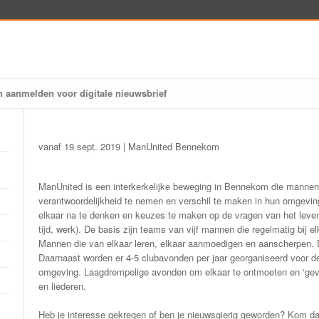
n aanmelden voor digitale nieuwsbrief
vanaf 19 sept. 2019 | ManUnited Bennekom
ManUnited is een interkerkelijke beweging in Bennekom die mannen
verantwoordelijkheid te nemen en verschil te maken in hun omgev
elkaar na te denken en keuzes te maken op de vragen van het leven (r
tijd, werk). De basis zijn teams van vijf mannen die regelmatig bij 
Mannen die van elkaar leren, elkaar aanmoedigen en aanscherpen
Daarnaast worden er 4-5 clubavonden per jaar georganiseerd voor 
omgeving. Laagdrempelige avonden om elkaar te ontmoeten en ‘gevo
en liederen.
Heb je interesse gekregen of ben je nieuwsgierig geworden? Kom da