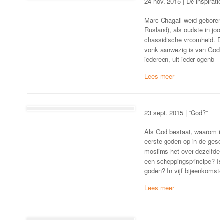
24 nov. 2015 | De inspirat
Marc Chagall werd geboren 
Rusland), als oudste in jo
chassidische vroomheid. Die
vonk aanwezig is van God, 
iedereen, uit ieder ogenb
23 sept. 2015 | “God?”
Als God bestaat, waarom i
eerste goden op in de ges
moslims het over dezelfde
een scheppingsprincipe? I
goden? In vijf bijeenkoms