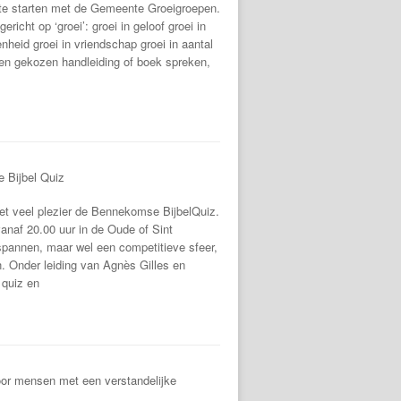
te starten met de Gemeente Groeigroepen.
richt op ‘groei’: groei in geloof groei in
eid groei in vriendschap groei in aantal
n gekozen handleiding of boek spreken,
 Bijbel Quiz
met veel plezier de Bennekomse BijbelQuiz.
naf 20.00 uur in de Oude of Sint
spannen, maar wel een competitieve sfeer,
 Onder leiding van Agnès Gilles en
 quiz en
Voor mensen met een verstandelijke