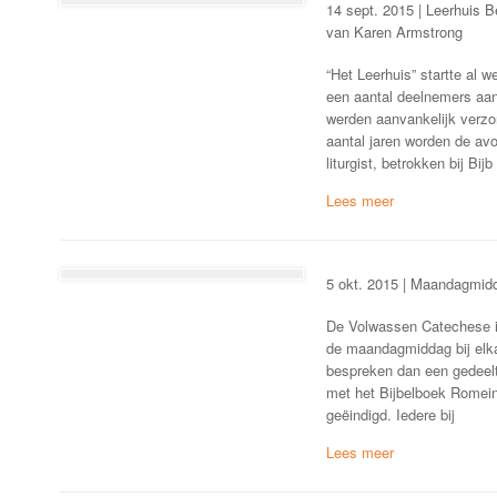
14 sept. 2015 | Leerhuis 
van Karen Armstrong
“Het Leerhuis” startte al w
een aantal deelnemers aa
werden aanvankelijk verzo
aantal jaren worden de a
liturgist, betrokken bij Bijb
5 okt. 2015 | Maandagmid
De Volwassen Catechese is
de maandagmiddag bij elka
bespreken dan een gedeelte
met het Bijbelboek Romein
geëindigd. Iedere bij