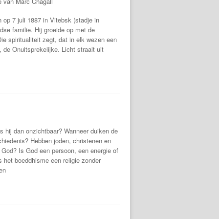
ie van Marc Chagall
op 7 juli 1887 in Vitebsk (stadje in
odse familie. Hij groeide op met de
 spiritualiteit zegt, dat in elk wezen een
de Onuitsprekelijke. Licht straalt uit
s hij dan onzichtbaar? Wanneer duiken de
chiedenis? Hebben joden, christenen en
 God? Is God een persoon, een energie of
s het boeddhisme een religie zonder
ten