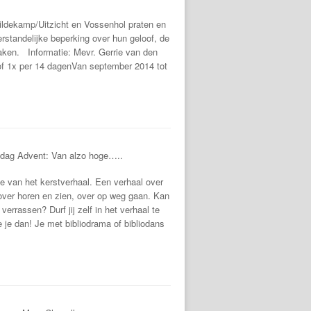
ildekamp/Uitzicht en Vossenhol praten en
standelijke beperking over hun geloof, de
zaken. Informatie: Mevr. Gerrie van den
of 1x per 14 dagenVan september 2014 tot
adag Advent: Van alzo hoge…..
e van het kerstverhaal. Een verhaal over
over horen en zien, over op weg gaan. Kan
verrassen? Durf jij zelf in het verhaal te
e je dan! Je met bibliodrama of bibliodans