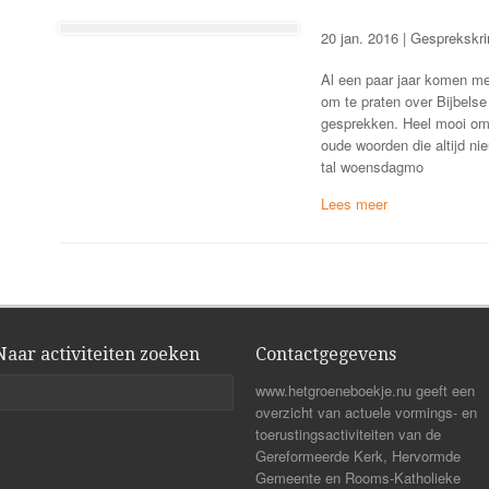
20 jan. 2016 | Gesprekskr
Al een paar jaar komen m
om te praten over Bijbelse 
gesprekken. Heel mooi om 
oude woorden die altijd nie
tal woensdagmo
Naar activiteiten zoeken
Contactgegevens
www.hetgroeneboekje.nu geeft een
overzicht van actuele vormings- en
toerustingsactiviteiten van de
Gereformeerde Kerk, Hervormde
Gemeente en Rooms-Katholieke