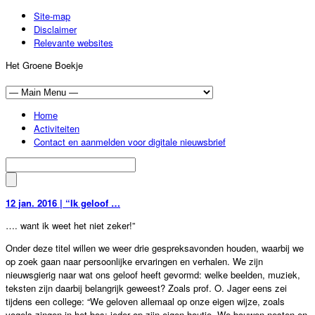
Site-map
Disclaimer
Relevante websites
Het Groene Boekje
Home
Activiteiten
Contact en aanmelden voor digitale nieuwsbrief
12 jan. 2016 | “Ik geloof …
…. want ik weet het niet zeker!”
Onder deze titel willen we weer drie gespreksavonden houden, waarbij we
op zoek gaan naar persoonlijke ervaringen en verhalen. We zijn
nieuwsgierig naar wat ons geloof heeft gevormd: welke beelden, muziek,
teksten zijn daarbij belangrijk geweest? Zoals prof. O. Jager eens zei
tijdens een college: “We geloven allemaal op onze eigen wijze, zoals
vogels zingen in het bos: ieder op zijn eigen houtje. We bouwen nesten en