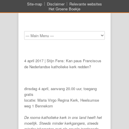
Site-map
Disclaimer
Relevante websites
Het Groene Boekje
4 april 2017 | Stijn Fens: Kan paus Franciscus
de Nederlandse katholieke kerk redden?
dinsdag 4 april, aanvang 20.00 uur, toegang
gratis
locatie: Maria Virgo Regina Kerk, Heelsumse
weg 1 Bennekom
De rooms-katholieke kerk in ons land heeft het
moeilijk. Steeds minder kerkgangers, steeds
minder inkomsten met als gevolg ingrijpende