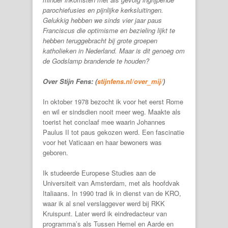
parochiefusies en pijnlijke kerksluitingen.
Gelukkig hebben we sinds vier jaar paus
Franciscus die optimisme en bezieling lijkt te
hebben terug­gebracht bij grote groepen
katholieken in Nederland. Maar is dit genoeg om
de Godslamp brandende te houden?
Over Stijn Fens: (
stijnfens.nl/over_mij/
)
In oktober 1978 bezocht ik voor het eerst Rome
en wil er sindsdien nooit meer weg. Maakte als
toerist het conclaaf mee waarin Johannes
Paulus II tot paus gekozen werd. Een fascinatie
voor het Vaticaan en haar bewoners was
geboren.
Ik studeerde Europese Studies aan de
Universiteit van Amsterdam, met als hoofdvak
Italiaans. In 1990 trad ik in dienst van de KRO,
waar ik al snel verslaggever werd bij RKK
Kruispunt. Later werd ik eindredacteur van
programma’s als Tussen Hemel en Aarde en