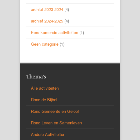
archief 2023-2024
(4)
archief 2024-2025
(4)
Eerstkomende activiteiten
(1)
Geen categorie
(1)
Thema’s
Alle activiteiten
Rond de Bijbel
Rond Gemeente en Geloof
Rond Leven en Samenleven
Andere Activiteiten