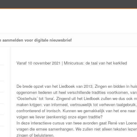
n aanmelden voor digitale nieuwsbrief
Vanaf 10 november 2021 | Minicursus: de taal van het kerklied
De brede opzet van het Liedboek van 2013, Zingen en bidden in huis
opgenomen liederen uit heel verschillende tradities voortkomen, van
‘Oosterhuis’ tot ‘Iona’. Zingend uit het Liedboek zullen we dus ook m
maken krijgen: van informeel, vertrouwelijk tot verheven taalgebruik
confronterend of ironisch. Kunnen we gemakkelijk van het ene naar 
volgen we liever (eenkennig) onze eigen traditie?
In deze interactieve cursus van twee avonden gaat René van Loenen 
vragen die ermee samenhangen. We zullen niet alleen teksten lezen
zingen of beluisteren.