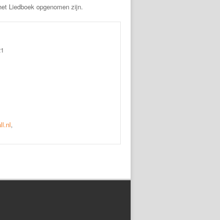
 het Liedboek opgenomen zijn.
21
l.nl
,