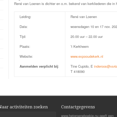
René van Loenen is dichter en o.m. bekend van kerkliederen die in
Leiding:
René van Loenen
Data:
woensdagen 10 en 17 nov. 20
Tijd:
20.00 uur – 22.00 uur
Plaats:
’t Kerkheem
Website:
www.expooudekerk.nl
Aanmelden verplicht bij
:
Tine Cupido, E
inderoos@xs4al
T 418090
Naar activiteiten zoeken
Contactgegevens
www.hetgroeneboekje.nu geeft een