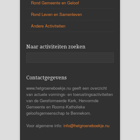
Rond Gemeente en Geloof
Rond Leven en Samenleven
Andere Activiteiten
Naar activiteiten zoeken
Contactgegevens
www.hetgroeneboekje.nu geeft een overzicht
van actuele vormings- en toerustingsactiviteiten
van de Gereformeerde Kerk, Hervormde
Gemeente en Rooms-Katholieke
geloofsgemeenschap te Bennekom.
Voor algemene info:
info@hetgroeneboekje.nu