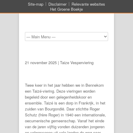
Site-map
Disclaimer
Relevante websites
Het Groene Boekje
21 november 2025 | Taize Vesperviering
Twee keer in het jaar hebben we in Bennekom
een Taizé-viering. Deze vieringen worden
begeleid door een gelegenheidskoor en
ensemble. Taizé is een dorp in Frankrijk, in het
zuiden van Bourgondië. Daar stichtte Roger
Schutz (frère Roger) in 1940 een internationale,
oecumenische gemeenschap. Vanaf het einde
van de jaren vijftig vonden duizenden jongeren
en volwassenen uit vele landen de weg naar