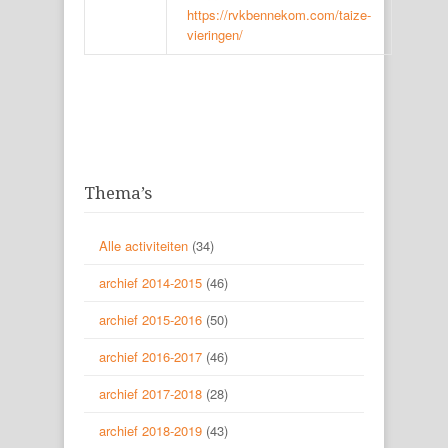
https://rvkbennekom.com/taize-
vieringen/
Thema’s
Alle activiteiten
(34)
archief 2014-2015
(46)
archief 2015-2016
(50)
archief 2016-2017
(46)
archief 2017-2018
(28)
archief 2018-2019
(43)