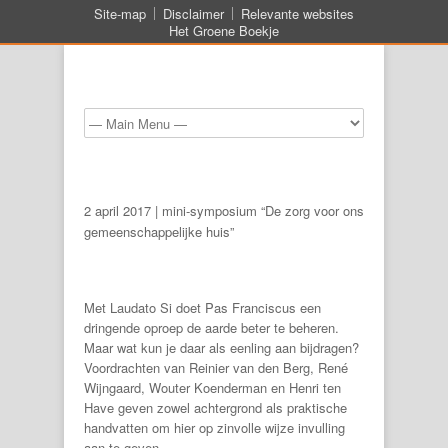
Site-map
Disclaimer
Relevante websites
Het Groene Boekje
2 april 2017 | mini-symposium “De zorg voor ons
gemeenschappelijke huis”
Met Laudato Si doet Pas Franciscus een
dringende oproep de aarde beter te beheren.
Maar wat kun je daar als eenling aan bijdragen?
Voordrachten van Reinier van den Berg, René
Wijngaard, Wouter Koenderman en Henri ten
Have geven zowel achtergrond als praktische
handvatten om hier op zinvolle wijze invulling
aan te geven.