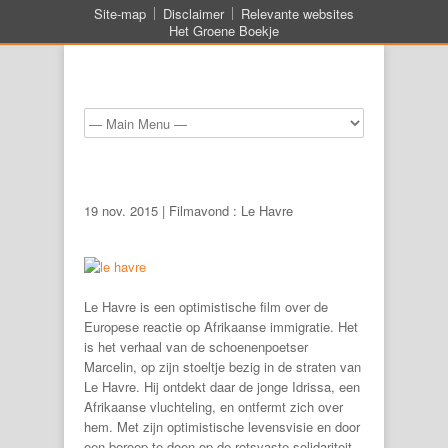
Site-map
Disclaimer
Relevante websites
Het Groene Boekje
19 nov. 2015 | Filmavond : Le Havre
Le Havre is een optimistische film over de
Europese reactie op Afrikaanse immigratie. Het
is het verhaal van de schoenenpoetser
Marcelin, op zijn stoeltje bezig in de straten van
Le Havre. Hij ontdekt daar de jonge Idrissa, een
Afrikaanse vluchteling, en ontfermt zich over
hem. Met zijn optimistische levensvisie en door
een beroep te doen op de rotsvaste solidariteit