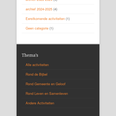
archief 2024-2025
(4)
Eerstkomende activiteiten
(1)
Geen categorie
(1)
Thema’s
Alle activiteiten
Rond de Bijbel
Rond Gemeente en Geloof
Rond Leven en Samenleven
Andere Activiteiten