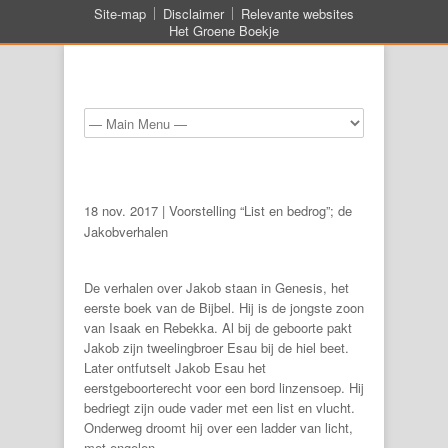
Site-map
Disclaimer
Relevante websites
Het Groene Boekje
18 nov. 2017 | Voorstelling “List en bedrog”; de
Jakobverhalen
De verhalen over Jakob staan in Genesis, het
eerste boek van de Bijbel. Hij is de jongste zoon
van Isaak en Rebekka. Al bij de geboorte pakt
Jakob zijn tweelingbroer Esau bij de hiel beet.
Later ontfutselt Jakob Esau het
eerstgeboorterecht voor een bord linzensoep. Hij
bedriegt zijn oude vader met een list en vlucht.
Onderweg droomt hij over een ladder van licht,
met engelen.