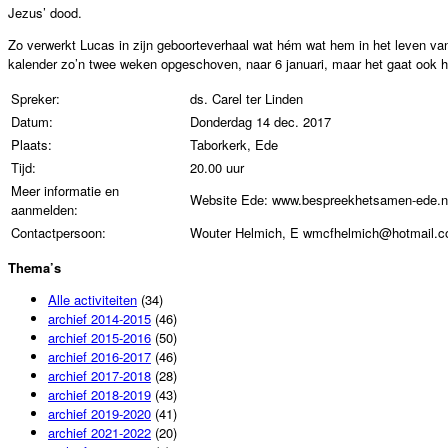
Jezus’ dood.
Zo verwerkt Lucas in zijn geboorteverhaal wat hém wat hem in het leven van
kalender zo’n twee weken opgeschoven, naar 6 januari, maar het gaat ook h
Spreker:
ds. Carel ter Linden
Datum:
Donderdag 14 dec. 2017
Plaats:
Taborkerk, Ede
Tijd:
20.00 uur
Meer informatie en
Website Ede: www.bespreekhetsamen-ede.n
aanmelden:
Contactpersoon:
Wouter Helmich, E wmcfhelmich@hotmail.
Thema’s
Alle activiteiten
(34)
archief 2014-2015
(46)
archief 2015-2016
(50)
archief 2016-2017
(46)
archief 2017-2018
(28)
archief 2018-2019
(43)
archief 2019-2020
(41)
archief 2021-2022
(20)