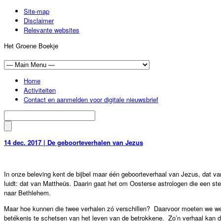
Site-map
Disclaimer
Relevante websites
Het Groene Boekje
Home
Activiteiten
Contact en aanmelden voor digitale nieuwsbrief
14 dec. 2017 | De geboorteverhalen van Jezus
In onze beleving kent de bijbel maar één geboorteverhaal van Jezus, dat van
luidt: dat van Mattheüs. Daarin gaat het om Oosterse astrologen die een ster
naar Bethlehem.
Maar hoe kunnen die twee verhalen zó verschillen? Daarvoor moeten we we
betékenis te schetsen van het leven van de betrokkene. Zo’n verhaal kan d