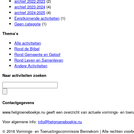
archief 2022-2023
(2)
archief 2023-2024
(4)
archief 2024-2025
(4)
Eerstkomende activiteiten
(1)
Geen categorie
(1)
Thema’s
Alle activiteiten
Rond de Bijbel
Rond Gemeente en Geloof
Rond Leven en Samenleven
Andere Activiteiten
Naar activiteiten zoeken
Contactgegevens
www.hetgroeneboekje.nu geeft een overzicht van actuele vormings- en to
Voor algemene info:
info@hetgroeneboekje.nu
© 2016 Vormings- en Toerustingscommissie Bennekom | Alle rechten voor