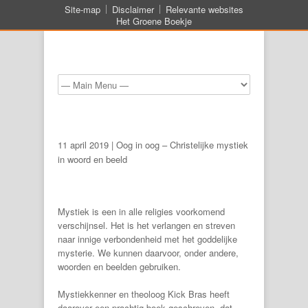
Site-map
Disclaimer
Relevante websites
Het Groene Boekje
11 april 2019 | Oog in oog – Christelijke mystiek
in woord en beeld
Mystiek is een in alle religies voorkomend
verschijnsel. Het is het verlangen en streven
naar innige verbondenheid met het goddelijke
mysterie. We kunnen daarvoor, onder andere,
woorden en beelden gebruiken.
Mystiekkenner en theoloog Kick Bras heeft
daarover een prachtig boek geschreven, dat