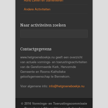
Rond Leven en Samenleven
Andere Activiteiten
Naar activiteiten zoeken
Contactgegevens
www.hetgroeneboekje.nu geeft een overzicht
van actuele vormings- en toerustingsactiviteiten
van de Gereformeerde Kerk, Hervormde
Gemeente en Rooms-Katholieke
geloofsgemeenschap te Bennekom.
Voor algemene info:
info@hetgroeneboekje.nu
© 2016 Vormings- en Toerustingscommissie