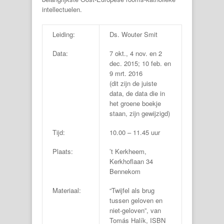
intellectuelen.
Leiding:
Ds. Wouter Smit
Data:
7 okt., 4 nov. en 2
dec. 2015; 10 feb. en
9 mrt. 2016
(dit zijn de juiste
data, de data die in
het groene boekje
staan, zijn gewijzigd)
Tijd:
10.00 – 11.45 uur
Plaats:
’t Kerkheem,
Kerkhoflaan 34
Bennekom
Materiaal:
“Twijfel als brug
tussen geloven en
niet-geloven”, van
Tomás Halík, ISBN