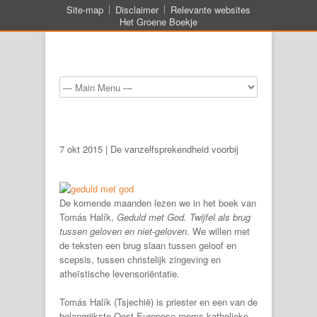
Site-map
Disclaimer
Relevante websites
Het Groene Boekje
7 okt 2015 | De vanzelfsprekendheid voorbij
De komende maanden lezen we in het boek van
Tomás Halík,
Geduld met God. Twijfel als brug
tussen geloven en niet-geloven
. We willen met
de teksten een brug slaan tussen geloof en
scepsis, tussen christelijk zingeving en
atheïstische levensoriëntatie.
Tomás Halík (Tsjechië) is priester en een van de
belangrijkste Oost-Europese rooms-katholieke